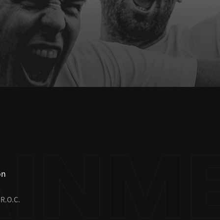
on
 R.O.C.