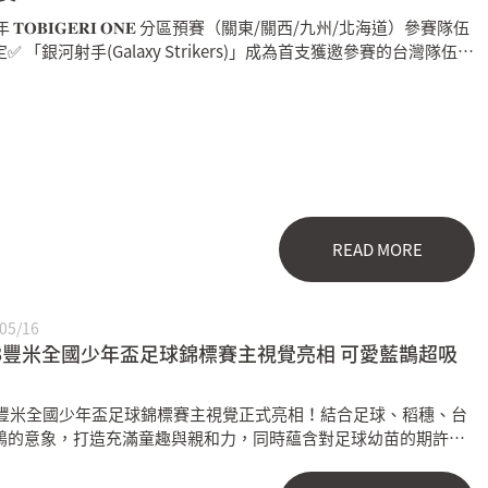
年 𝐓𝐎𝐁𝐈𝐆𝐄𝐑𝐈 𝐎𝐍𝐄 分區預賽（關東/關西/九州/北海道）參賽隊伍
✅ 「銀河射手(Galaxy Strikers)」成為首支獲邀參賽的台灣隊伍
READ MORE
05/16
23豐米全國少年盃足球錦標賽主視覺亮相 可愛藍鵲超吸
23豐米全國少年盃足球錦標賽主視覺正式亮相！結合足球、稻穗、台
鵲的意象，打造充滿童趣與親和力，同時蘊含對足球幼苗的期許，
少年盃足球賽特有的主視覺LOGO，為即將到來的比賽揭開序幕。