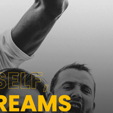
ELF,
REAMS