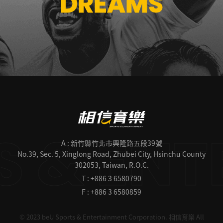
DREAMS
A : 新竹縣竹北市興隆路五段39號
No.39, Sec. 5, Xinglong Road, Zhubei City, Hsinchu County
302053, Taiwan, R.O.C.
T : +886 3 6580790
F : +886 3 6580859
© 2023 beU Sports & Entertainment Corporation.
相信育樂 All