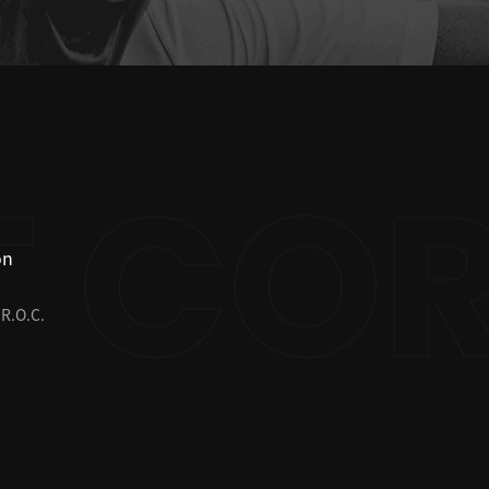
on
 R.O.C.