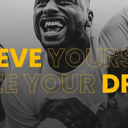
IEVE
YOURS
ZE YOUR
D