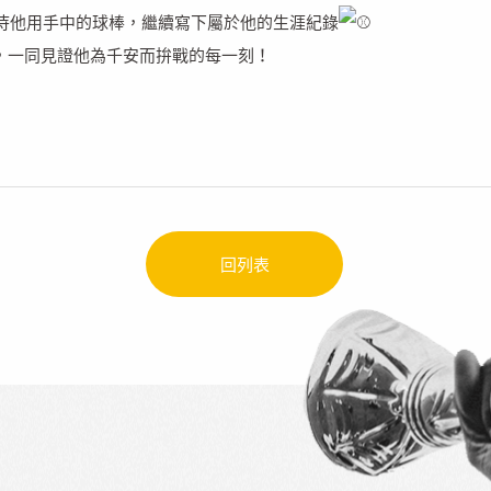
期待他用手中的球棒，繼續寫下屬於他的生涯紀錄
，一同見證他為千安而拚戰的每一刻！
回列表