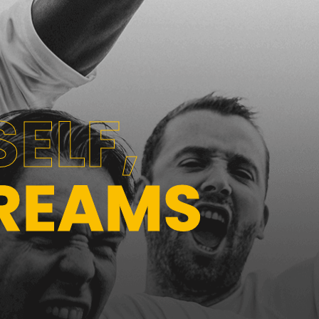
ELF,
REAMS