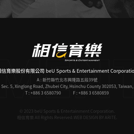
相信育樂股份有限公司
beU Sports & Entertainment Corporati
A : 新竹縣竹北市興隆路五段39號
 Sec. 5, Xinglong Road, Zhubei City, Hsinchu County 302053, Taiwan,
T : +886 3 6580790
F : +886 3 6580859
© 2023 beU Sports & Entertainment Corporation.
相信育樂 All Rights Reserved.
WEB DESIGN BY
ARITE
.