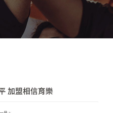
平 加盟相信育樂
樂一員。